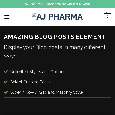
Skip
AJPHARMA PARAPHARMACIE EN LIGNE
to
content
0
AMAZING BLOG POSTS ELEMENT
Display your Blog posts in many different
ways.
Unlimited Styles and Options
Select Custom Posts
Slider / Row / Grid and Masonry Style