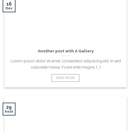
16
Déc
Another post with A Gallery
Lorem ipsum dolor sit amet, consectetur adipiscing elit. In sed
vulputate massa. Fusce ante magna, [...]
READ MORE
29
Août