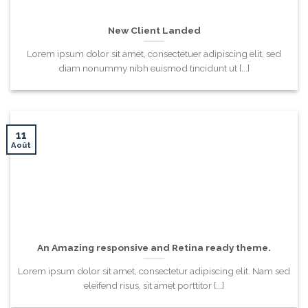
New Client Landed
Lorem ipsum dolor sit amet, consectetuer adipiscing elit, sed
diam nonummy nibh euismod tincidunt ut [...]
11
Août
An Amazing responsive and Retina ready theme.
Lorem ipsum dolor sit amet, consectetur adipiscing elit. Nam sed
eleifend risus, sit amet porttitor [...]