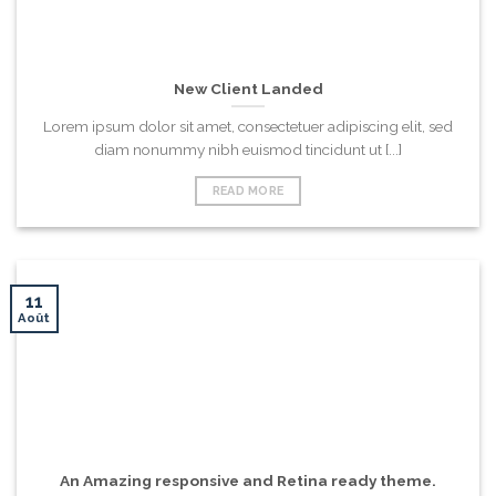
New Client Landed
Lorem ipsum dolor sit amet, consectetuer adipiscing elit, sed
diam nonummy nibh euismod tincidunt ut [...]
READ MORE
11
Août
An Amazing responsive and Retina ready theme.