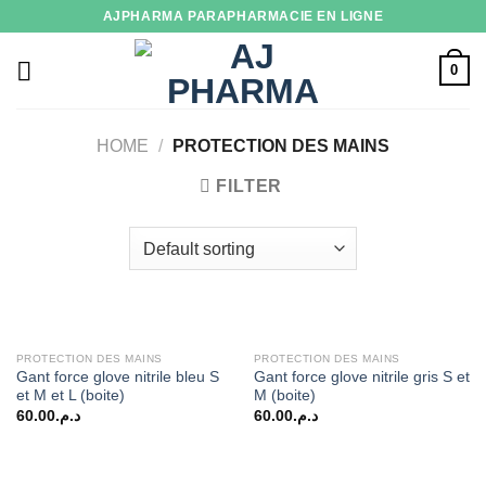
Skip
AJPHARMA PARAPHARMACIE EN LIGNE
to
content
0
HOME
/
PROTECTION DES MAINS
FILTER
PROTECTION DES MAINS
PROTECTION DES MAINS
Gant force glove nitrile bleu S
Gant force glove nitrile gris S et
et M et L (boite)
M (boite)
60.00
د.م.
60.00
د.م.