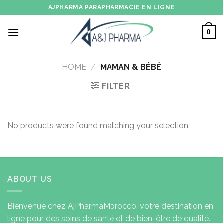
Skip
AJPHARMA PARAPHARMACIE EN LIGNE
to
content
0
HOME
/
MAMAN & BÉBÉ
FILTER
No products were found matching your selection.
ABOUT US
Bienvenue chez AjPharmaMorocco, votre destination en
ligne pour des soins de santé et de bien-être de qualité.