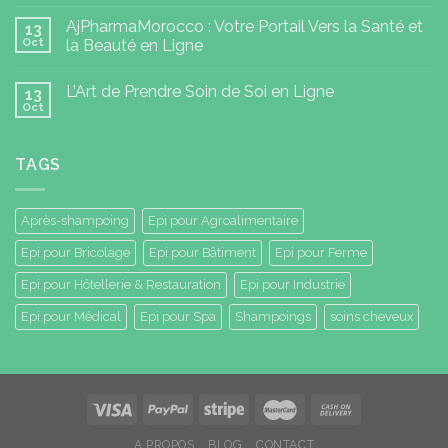
AjPharmaMorocco : Votre Portail Vers la Santé et
13
Oct
la Beauté en Ligne
L’Art de Prendre Soin de Soi en Ligne
13
Oct
TAGS
Après-shampoing
Epi pour Agroalimentaire
Epi pour Bricolage
Epi pour Bâtiment
Epi pour Ferme
Epi pour Hôtellerie & Restauration
Epi pour Industrie
Epi pour Médical
Epi pour Spa
Shampoings
soins cheveux
A PROPOS
BLOG
CONTACT