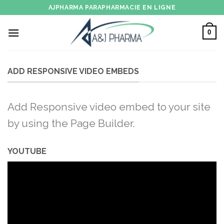
Skip
AJPHARMA PARAPHARMACIE EN LIGNE
to
content
0
ADD RESPONSIVE VIDEO EMBEDS
Add Responsive video embed to your site
by using the Page Builder.
YOUTUBE